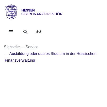
Direkt zum Kopf der Se
Direkt zum Inhalt
Direkt zum Fuß der Sei
Hessen
-
Oberfinanzdirektion
A-Z
Startseite
Service
Ausbildung oder duales Studium in der Hessischen
Finanzverwaltung