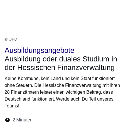
© OFD
Ausbildungsangebote
Ausbildung oder duales Studium in
der Hessischen Finanzverwaltung
Keine Kommune, kein Land und kein Staat funktioniert
ohne Steuern. Die Hessische Finanzverwaltung mit ihren
28 Finanzämtern leistet einen wichtigen Beitrag, dass
Deutschland funktioniert. Werde auch Du Teil unseres
Teams!
Lesedauer:
2 Minuten
Öffnet sich in einem neuen Fenster
Öffnet sich in einem neuen Fenster
Öffnet sich in einem neuen Fenste
Öffnet sich in einem neuen Fe
Öffnet sich in einem neu