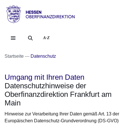
Direkt zum Kopf der Se
Direkt zum Inhalt
Direkt zum Fuß der Sei
Hessen
-
Oberfinanzdirektion
A-Z
Startseite
Datenschutz
Umgang mit Ihren Daten
Datenschutzhinweise der
Oberfinanzdirektion Frankfurt am
Main
Hinweise zur Verarbeitung Ihrer Daten gemäß Art. 13 der
Europäischen Datenschutz-Grundverordnung (DS-GVO)