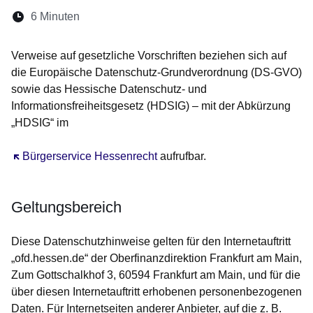
Lesedauer:
6 Minuten
Öffnet sich in einem neuen Fenster
Öffnet sich in einem neuen Fenster
Öffnet sich in einem neuen Fenste
Öffnet sich in einem neuen Fe
Öffnet sich in einem neu
Verweise auf gesetzliche Vorschriften beziehen sich auf
die Europäische Datenschutz-Grundverordnung (DS-GVO)
sowie das Hessische Datenschutz- und
Informationsfreiheitsgesetz (HDSIG) – mit der Abkürzung
„HDSIG“ im
Öffnet sich in einem neuen Fenster
Bürgerservice Hessenrecht
aufrufbar.
Geltungsbereich
Diese Datenschutzhinweise gelten für den Internetauftritt
„ofd.hessen.de“ der Oberfinanzdirektion Frankfurt am Main,
Zum Gottschalkhof 3, 60594 Frankfurt am Main, und für die
über diesen Internetauftritt erhobenen personenbezogenen
Daten. Für Internetseiten anderer Anbieter, auf die z. B.